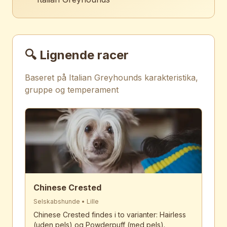
🔍 Lignende racer
Baseret på
Italian Greyhound
s karakteristika,
gruppe og temperament
Chinese Crested
Selskabshunde
•
Lille
Chinese Crested findes i to varianter: Hairless
(uden pels) og Powderpuff (med pels).