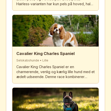
Hairless-varianten har kun pels på hoved, hale
og poter. Kendt for sin unikke udseende,
kærlige natur og varme hud. Perfekt
følgesvend.
Cavalier King Charles Spaniel
Selskabshunde
•
Lille
Cavalier King Charles Spaniel er en
charmerende, venlig og kærlig lille hund med et
ædelt udseende. Denne race kombinerer
elegance med en legesyg personlighed og er
den perfekte familiehund. Med deres store,
udtryksfulde øjne og silkeblødе pels erobrer
Cavaliers hjerter overalt.