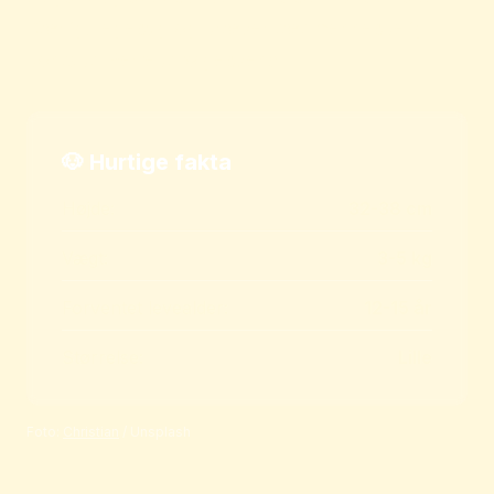
Kærlig, legesyg og kræver tæt menneskelig
kontakt. Perfekt følgesvend.
🐶 Hurtige fakta
Højde:
32-38 cm
Vægt:
3-5 kg
Forventet levealder:
12-15 år
Størrelse:
Lille
Foto:
Christian
/ Unsplash