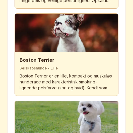
lange pels og venlige personlighed. Opkaldt
efter det kinesiske ord for 'løve', blev de avlet
som selskabshunde for kinesiske kejsere. I dag
er de populære familiekæledyr der elsker
opmærksomhed og selskab.
Boston Terrier
Selskabshunde
•
Lille
Boston Terrier er en lille, kompakt og muskuløs
hunderace med karakteristisk smoking-
lignende pelsfarve (sort og hvid). Kendt som
'The American Gentleman' på grund af sit
markante udseende og høflige adfærd, er
Boston Terrieren intelligent, venlig og fuld af
personlighed. Med sit flade ansigt, store runde
øjne og oprette ører er racen unik
charmerende.