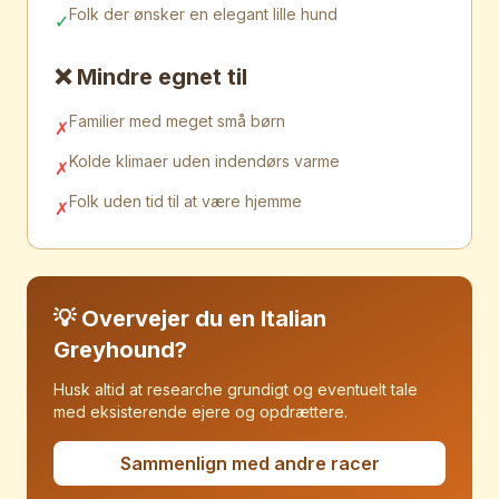
Folk der ønsker en elegant lille hund
✓
❌ Mindre egnet til
Familier med meget små børn
✗
Kolde klimaer uden indendørs varme
✗
Folk uden tid til at være hjemme
✗
💡 Overvejer du en
Italian
Greyhound
?
Husk altid at researche grundigt og eventuelt tale
med eksisterende ejere og opdrættere.
Sammenlign med andre racer