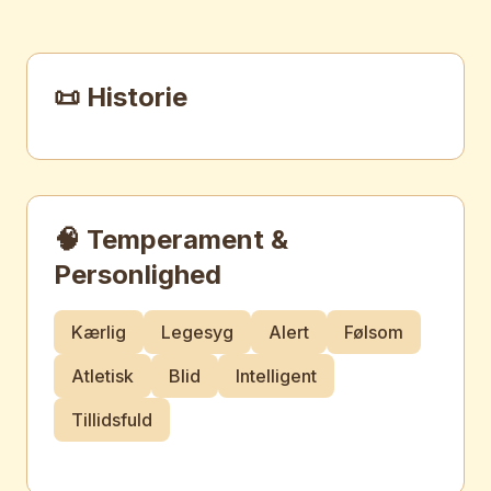
📜 Historie
🧠 Temperament &
Personlighed
Kærlig
Legesyg
Alert
Følsom
Atletisk
Blid
Intelligent
Tillidsfuld