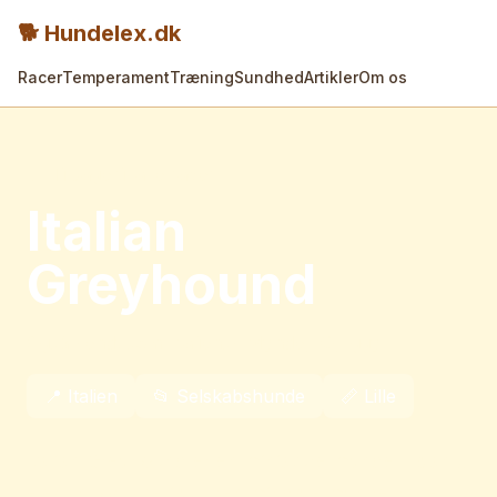
🐕 Hundelex.dk
Racer
Temperament
Træning
Sundhed
Artikler
Om os
← Tilbage til alle racer
Italian
Greyhound
Også kendt som:
Italiensk Mynde, IG, Iggy
📍
Italien
📂
Selskabshunde
📏
Lille
Italian Greyhound er en miniature mynde - slank,
elegant og atletisk. Den mindste mynde-race.