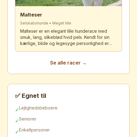
Malteser
Selskabshunde
•
Meget lille
Malteser er en elegant lille hunderace med
smuk, lang, silkeblød hvid pels. Kendt for sin
kærlige, blide og legesyge personlighed er
Malteseren en perfekt selskabshund. Trods sin
lille størrelse og delikate udseende er racen
modig, livlig og fuld af personlighed. Med sine
Se alle racer →
store mørke øjne og sorte næse er Malteseren
uimodståelig charmerende.
✅ Egnet til
Lejlighedsbeboere
✓
Seniorer
✓
Enkeltpersoner
✓