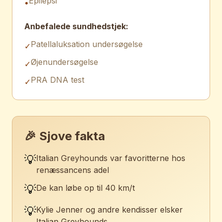
Epilepsi
•
Anbefalede sundhedstjek:
Patellaluksation undersøgelse
✓
Øjenundersøgelse
✓
PRA DNA test
✓
🎉 Sjove fakta
💡
Italian Greyhounds var favoritterne hos
renæssancens adel
💡
De kan løbe op til 40 km/t
💡
Kylie Jenner og andre kendisser elsker
Italian Greyhounds