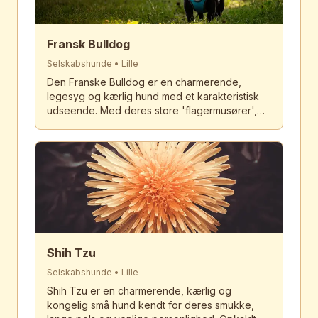
Fransk Bulldog
Selskabshunde
•
Lille
Den Franske Bulldog er en charmerende,
legesyg og kærlig hund med et karakteristisk
udseende. Med deres store 'flagermusører',
flade ansigt og kompakte krop har de erobret
hjerter verden over. Frenchies er perfekte
byboere og elsker at være tæt på deres
mennesker.
Shih Tzu
Selskabshunde
•
Lille
Shih Tzu er en charmerende, kærlig og
kongelig små hund kendt for deres smukke,