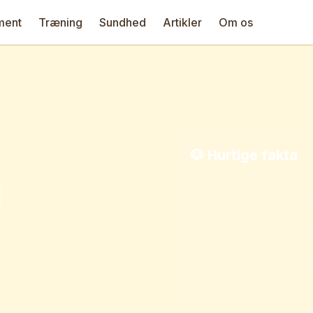
ment
Træning
Sundhed
Artikler
Om os
🐶 Hurtige fakta
Højde:
Vægt:
g loyal hund med stærkt
Forventet levealder:
il at drive kvæg og
m vagthunde, politihunde
Størrelse:
orrekt opdragelse er de