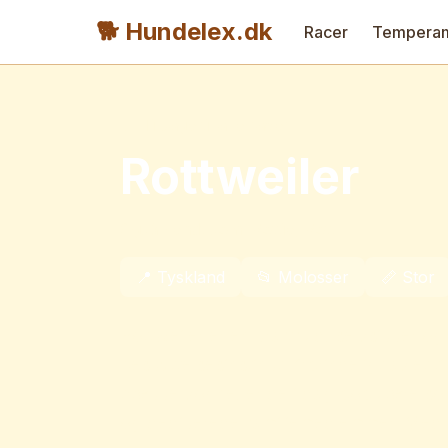
🐕 Hundelex.dk
Racer
Tempera
← Tilbage til alle racer
Rottweiler
Også kendt som:
Rottie, Rott
📍
Tyskland
📂
Molosser
📏
Stor
Rottweiler er en kraftfuld, selvsikker o
beskyttelsesinstinkt. Oprindeligt avlet t
trække vogne, er de i dag populære so
og dedikerede familiemedlemmer. Med k