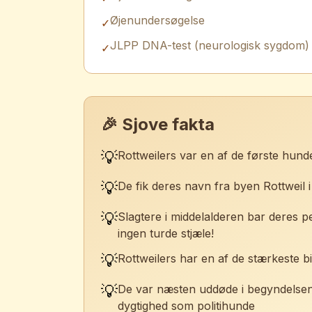
Øjenundersøgelse
✓
JLPP DNA-test (neurologisk sygdom)
✓
🎉 Sjove fakta
💡
Rottweilers var en af de første hund
💡
De fik deres navn fra byen Rottweil 
💡
Slagtere i middelalderen bar deres p
ingen turde stjæle!
💡
Rottweilers har en af de stærkeste 
💡
De var næsten uddøde i begyndelsen 
dygtighed som politihunde