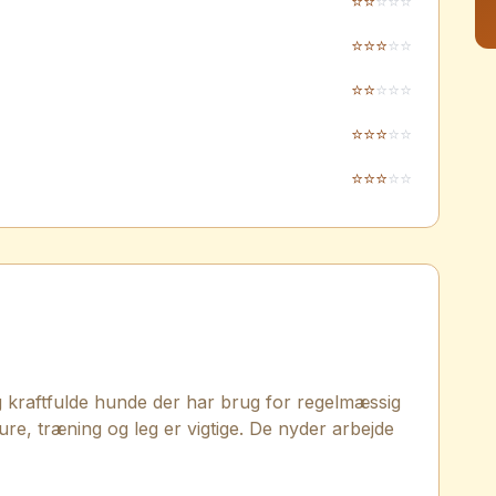
⭐
⭐
⭐
⭐
⭐
⭐
⭐
⭐
⭐
⭐
⭐
⭐
⭐
⭐
⭐
⭐
⭐
⭐
⭐
⭐
⭐
⭐
⭐
⭐
⭐
 og kraftfulde hunde der har brug for regelmæssig
re, træning og leg er vigtige. De nyder arbejde