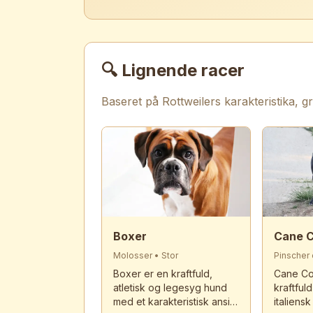
🔍 Lignende racer
Baseret på
Rottweiler
s karakteristika,
Boxer
Cane 
Molosser
•
Stor
Pinscher
Boxer er en kraftfuld,
Cane Cor
atletisk og legesyg hund
kraftfuld
med et karakteristisk ansigt
italiensk