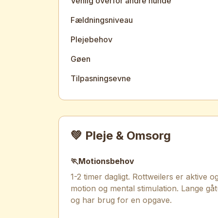
Venlig overfor andre hunde
Fældningsniveau
Plejebehov
Gøen
Tilpasningsevne
💚 Pleje & Omsorg
🏃
Motionsbehov
1-2 timer dagligt. Rottweilers er aktive
motion og mental stimulation. Lange gåtu
og har brug for en opgave.