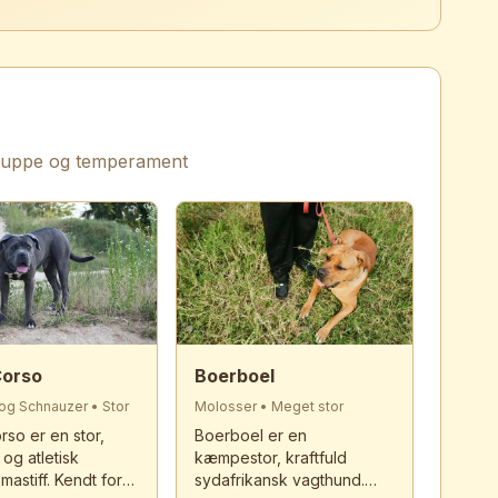
 gruppe og temperament
Corso
Boerboel
 og Schnauzer
•
Stor
Molosser
•
Meget stor
so er en stor,
Boerboel er en
 og atletisk
kæmpestor, kraftfuld
 mastiff. Kendt for
sydafrikansk vagthund.