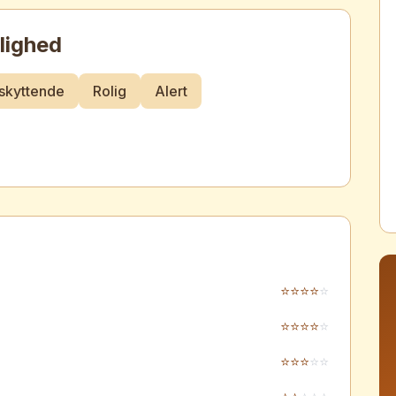
lighed
skyttende
Rolig
Alert
⭐
⭐
⭐
⭐
⭐
⭐
⭐
⭐
⭐
⭐
⭐
⭐
⭐
⭐
⭐