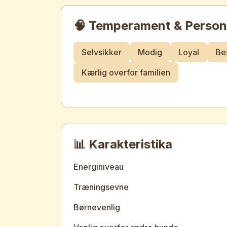
🧠 Temperament & Person
Selvsikker
Modig
Loyal
Be
Kærlig overfor familien
📊 Karakteristika
Energiniveau
Træningsevne
Børnevenlig