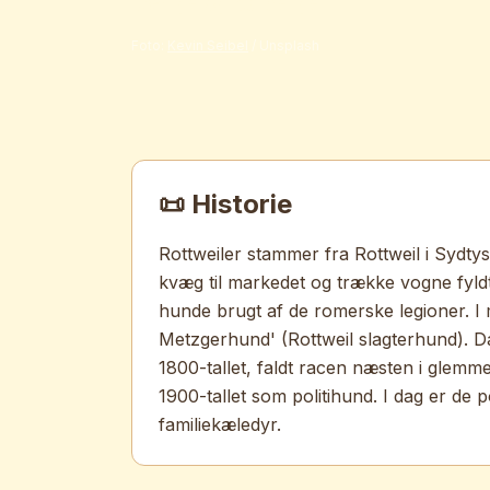
kærlige og pålidelige.
Foto:
Kevin Seibel
/ Unsplash
📜 Historie
Rottweiler stammer fra Rottweil i Sydtysk
kvæg til markedet og trække vogne fyld
hunde brugt af de romerske legioner. I 
Metzgerhund' (Rottweil slagterhund). Da
1800-tallet, faldt racen næsten i glem
1900-tallet som politihund. I dag er d
familiekæledyr.