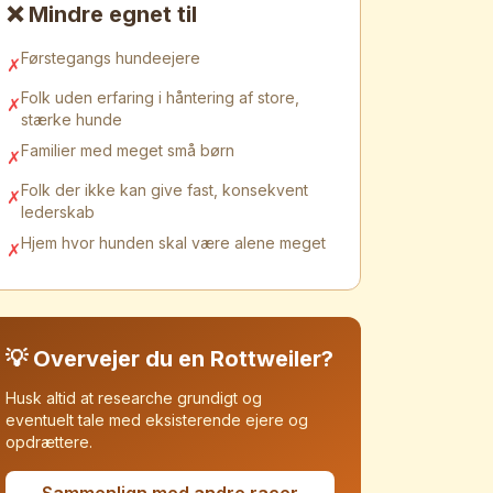
❌ Mindre egnet til
Førstegangs hundeejere
✗
Folk uden erfaring i håntering af store,
✗
stærke hunde
Familier med meget små børn
✗
Folk der ikke kan give fast, konsekvent
✗
lederskab
Hjem hvor hunden skal være alene meget
✗
💡 Overvejer du en
Rottweiler
?
Husk altid at researche grundigt og
eventuelt tale med eksisterende ejere og
opdrættere.