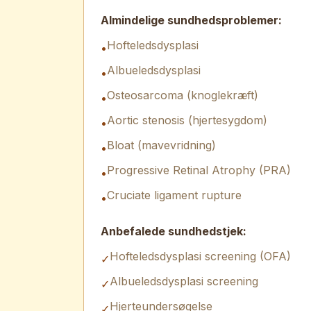
Almindelige sundhedsproblemer:
Hofteledsdysplasi
•
Albueledsdysplasi
•
Osteosarcoma (knoglekræft)
•
Aortic stenosis (hjertesygdom)
•
Bloat (mavevridning)
•
Progressive Retinal Atrophy (PRA)
•
Cruciate ligament rupture
•
Anbefalede sundhedstjek:
Hofteledsdysplasi screening (OFA)
✓
Albueledsdysplasi screening
✓
Hjerteundersøgelse
✓