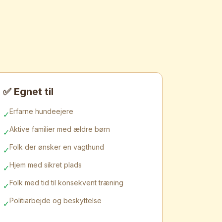
✅ Egnet til
Erfarne hundeejere
✓
Aktive familier med ældre børn
✓
Folk der ønsker en vagthund
✓
Hjem med sikret plads
✓
Folk med tid til konsekvent træning
✓
Politiarbejde og beskyttelse
✓