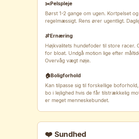
✂️
Pelspleje
Børst 1-2 gange om ugen. Kortpelset og l
regelmæssigt. Rens ører ugentligt. Dagli
🍖
Ernæring
Højkvalitets hundefoder til store racer. O
for bloat. Undgå motion lige efter målti
Overvåg vægt nøje.
🏠
Boligforhold
Kan tilpasse sig til forskellige boforhol
bo i lejlighed hvis de får tilstrækkeli
er meget menneskebundet.
❤️ Sundhed