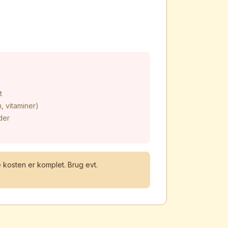
t
, vitaminer)
der
 kosten er komplet. Brug evt.