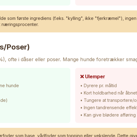
de som første ingrediens (f.eks. "kylling", ikke "fjerkræmel"), inge
et næringsprocenter.
s/Poser)
%), ofte i dåser eller poser. Mange hunde foretrækker sma
❌ Ulemper
sne hunde
• Dyrere pr. måltid
• Kort holdbarhed når åbnet
nde)
• Tungere at transportere/
• Ingen tandrensende effek
• Kan give blødere afføring
rfoder som base, vådfoder som topping eller vekslende. Dette give