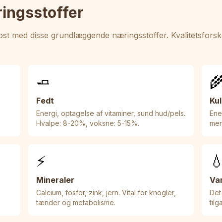
ringsstoffer
st med disse grundlæggende næringsstoffer. Kvalitetsforsk
🧈

Fedt
Ku
Energi, optagelse af vitaminer, sund hud/pels.
Ener
Hvalpe: 8-20%, voksne: 5-15%.
men
⚡

Mineraler
Va
Calcium, fosfor, zink, jern. Vital for knogler,
Det
tænder og metabolisme.
til