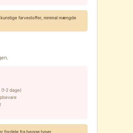
n kunstige farvestoffer, minimal mængde
gen.
 (1-2 dage)
opbevare
t
r fordele fra begge typer.