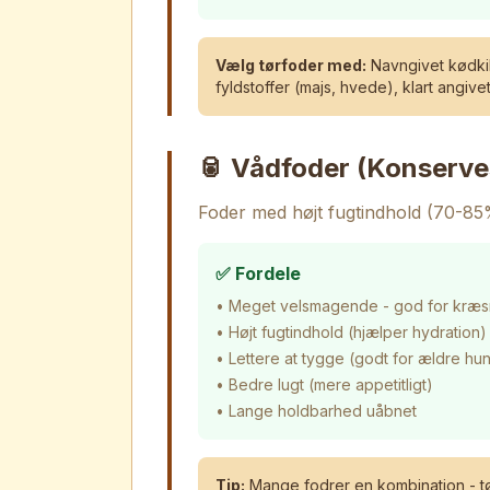
Vælg tørfoder med:
Navngivet kødkil
fyldstoffer (majs, hvede), klart angiv
🥫 Vådfoder (Konserve
Foder med højt fugtindhold (70-85
✅ Fordele
• Meget velsmagende - god for kræ
• Højt fugtindhold (hjælper hydration)
• Lettere at tygge (godt for ældre hu
• Bedre lugt (mere appetitligt)
• Lange holdbarhed uåbnet
Tip:
Mange fodrer en kombination - tø