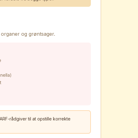
 organer og grøntsager.
e
nella)
t
RF-rådgiver til at opstille korrekte