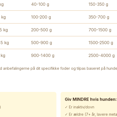
kg
40-100 g
150-350 g
 kg
100-200 g
350-700 g
5 kg
200-500 g
700-1500 g
5 kg
500-900 g
1500-2500 g
 kg
900-1400 g
2500-4000 g
id anbefalingerne på dit specifikke foder og tilpas baseret på hunde
Giv MINDRE hvis hunden:
)
✓ Er inaktiv/dovn
✓ Er ældre (7+ år, lavere met