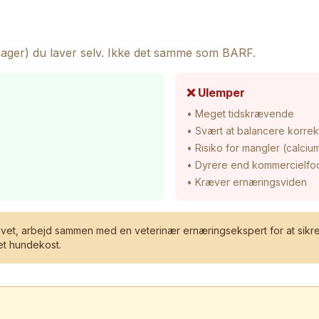
tsager) du laver selv. Ikke det samme som BARF.
❌ Ulemper
• Meget tidskrævende
• Svært at balancere korrek
• Risiko for mangler (calcium
• Dyrere end kommercielfo
• Kræver ernæringsviden
avet, arbejd sammen med en veterinær ernæringsekspert for at sikre
vet hundekost.