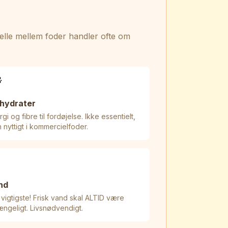
elle mellem foder handler ofte om

lhydrater
gi og fibre til fordøjelse. Ikke essentielt,
 nyttigt i kommercielfoder.

nd
 vigtigste! Frisk vand skal ALTID være
gængeligt. Livsnødvendigt.