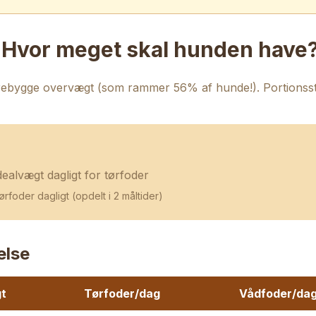
- Hvor meget skal hunden have
 forebygge overvægt (som rammer 56% af hunde!). Portionsst
alvægt dagligt for tørfoder
foder dagligt (opdelt i 2 måltider)
else
t
Tørfoder/dag
Vådfoder/da