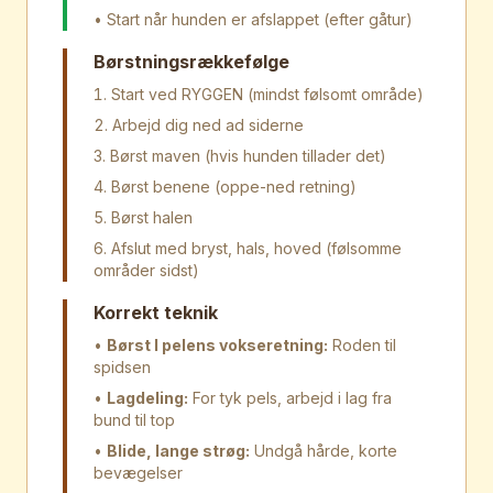
• Start når hunden er afslappet (efter gåtur)
Børstningsrækkefølge
Start ved RYGGEN (mindst følsomt område)
Arbejd dig ned ad siderne
Børst maven (hvis hunden tillader det)
Børst benene (oppe-ned retning)
Børst halen
Afslut med bryst, hals, hoved (følsomme
områder sidst)
Korrekt teknik
•
Børst I pelens vokseretning:
Roden til
spidsen
•
Lagdeling:
For tyk pels, arbejd i lag fra
bund til top
•
Blide, lange strøg:
Undgå hårde, korte
bevægelser