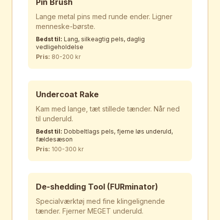
Pin Brush
Lange metal pins med runde ender. Ligner
menneske-børste.
Bedst til:
Lang, silkeagtig pels, daglig
vedligeholdelse
Pris:
80-200 kr
Undercoat Rake
Kam med lange, tæt stillede tænder. Når ned
til underuld.
Bedst til:
Dobbeltlags pels, fjerne løs underuld,
fældesæson
Pris:
100-300 kr
De-shedding Tool (FURminator)
Specialværktøj med fine klingelignende
tænder. Fjerner MEGET underuld.