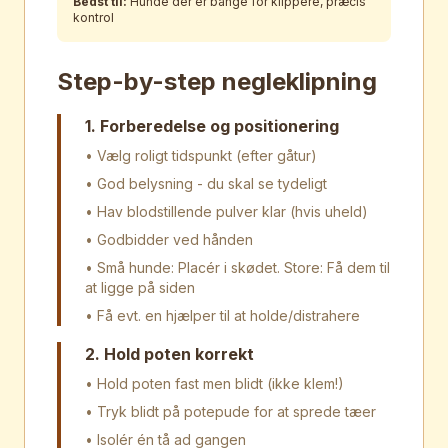
Bedst til:
Hunde der er bange for klippere, præcis
kontrol
Step-by-step negleklipning
1. Forberedelse og positionering
• Vælg roligt tidspunkt (efter gåtur)
• God belysning - du skal se tydeligt
• Hav blodstillende pulver klar (hvis uheld)
• Godbidder ved hånden
• Små hunde: Placér i skødet. Store: Få dem til
at ligge på siden
• Få evt. en hjælper til at holde/distrahere
2. Hold poten korrekt
• Hold poten fast men blidt (ikke klem!)
• Tryk blidt på potepude for at sprede tæer
• Isolér én tå ad gangen