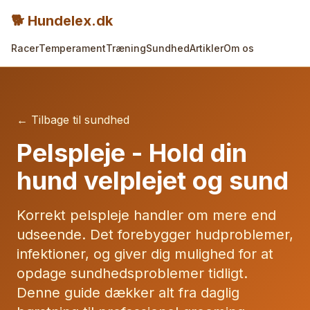
🐕 Hundelex.dk
Racer
Temperament
Træning
Sundhed
Artikler
Om os
← Tilbage til sundhed
Pelspleje - Hold din
hund velplejet og sund
Korrekt pelspleje handler om mere end
udseende. Det forebygger hudproblemer,
infektioner, og giver dig mulighed for at
opdage sundhedsproblemer tidligt.
Denne guide dækker alt fra daglig