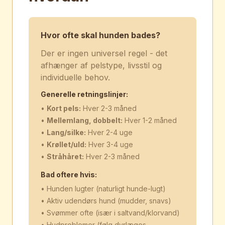
Hvor ofte skal hunden bades?
Der er ingen universel regel - det
afhænger af pelstype, livsstil og
individuelle behov.
Generelle retningslinjer:
•
Kort pels:
Hver 2-3 måned
•
Mellemlang, dobbelt:
Hver 1-2 måned
•
Lang/silke:
Hver 2-4 uge
•
Krøllet/uld:
Hver 3-4 uge
•
Stråhåret:
Hver 2-3 måned
Bad oftere hvis:
• Hunden lugter (naturligt hunde-lugt)
• Aktiv udendørs hund (mudder, snavs)
• Svømmer ofte (især i saltvand/klorvand)
• Hudproblemer (følg dyrlæges