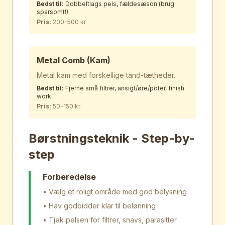
Bedst til:
Dobbeltlags pels, fældesæson (brug
sparsomt!)
Pris:
200-500 kr
Metal Comb (Kam)
Metal kam med forskellige tand-tætheder.
Bedst til:
Fjerne små filtrer, ansigt/øre/poter, finish
work
Pris:
50-150 kr
Børstningsteknik - Step-by-
step
Forberedelse
• Vælg et roligt område med god belysning
• Hav godbidder klar til belønning
• Tjek pelsen for filtrer, snavs, parasitter