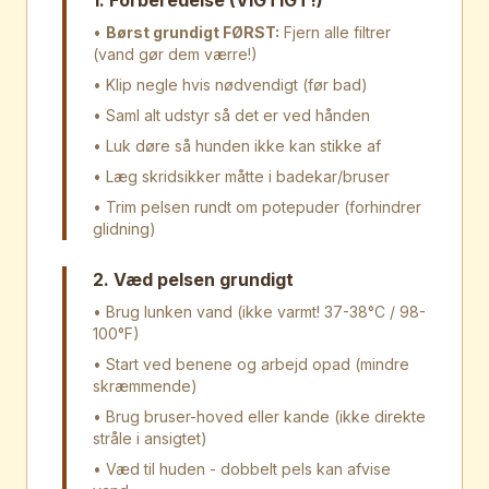
1. Forberedelse (VIGTIGT!)
•
Børst grundigt FØRST:
Fjern alle filtrer
(vand gør dem værre!)
• Klip negle hvis nødvendigt (før bad)
• Saml alt udstyr så det er ved hånden
• Luk døre så hunden ikke kan stikke af
• Læg skridsikker måtte i badekar/bruser
• Trim pelsen rundt om potepuder (forhindrer
glidning)
2. Væd pelsen grundigt
• Brug lunken vand (ikke varmt! 37-38°C / 98-
100°F)
• Start ved benene og arbejd opad (mindre
skræmmende)
• Brug bruser-hoved eller kande (ikke direkte
stråle i ansigtet)
• Væd til huden - dobbelt pels kan afvise