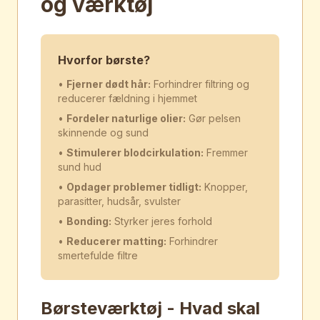
og værktøj
Hvorfor børste?
•
Fjerner dødt hår:
Forhindrer filtring og
reducerer fældning i hjemmet
•
Fordeler naturlige olier:
Gør pelsen
skinnende og sund
•
Stimulerer blodcirkulation:
Fremmer
sund hud
•
Opdager problemer tidligt:
Knopper,
parasitter, hudsår, svulster
•
Bonding:
Styrker jeres forhold
•
Reducerer matting:
Forhindrer
smertefulde filtre
Børsteværktøj - Hvad skal