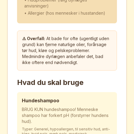
anvisninger)
• Allergier (hos mennesker i husstanden)
⚠️ Overfall:
At bade for ofte (ugentligt uden
grund) kan fjerne naturlige olier, forårsage
tør hud, kløe og pelskeproblemer.
Medmindre dyrlægen anbefaler det, bad
ikke oftere end nødvendigt.
Hvad du skal bruge
Hundeshampoo
BRUG KUN hundeshampoo! Menneske
shampoo har forkert pH (forstyrrer hundens
hud).
Typer: Generel, hypoallergen, til sensitiv hud, anti-
kløe, hvid pels, mørk pels, medicinsk.