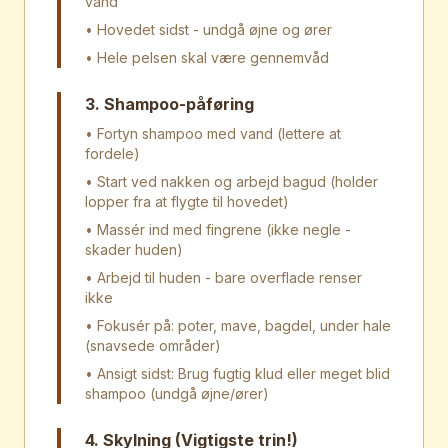
vand
• Hovedet sidst - undgå øjne og ører
• Hele pelsen skal være gennemvåd
3. Shampoo-påføring
• Fortyn shampoo med vand (lettere at
fordele)
• Start ved nakken og arbejd bagud (holder
lopper fra at flygte til hovedet)
• Massér ind med fingrene (ikke negle -
skader huden)
• Arbejd til huden - bare overflade renser
ikke
• Fokusér på: poter, mave, bagdel, under hale
(snavsede områder)
• Ansigt sidst: Brug fugtig klud eller meget blid
shampoo (undgå øjne/ører)
4. Skylning (Vigtigste trin!)