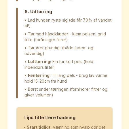
6. Udtørring
• Lad hunden ryste sig (de får 70% af vandet
af!)
• Tør med håndklæder - klem pelsen, gnid
ikke (forårsager filtrer)
• Tør ører grundigt (både inden- og
udvendig)
•
Lufttørring:
Fin for kort pels (hold
indendørs til tør)
•
Føntørring:
Til lang pels - brug lav varme,
hold 15-20cm fra hund
• Børst under tørringen (forhindrer filtrer og
giver volumen)
Tips til lettere badning
•
Start tidligt:
Vænning som hvalp gør det