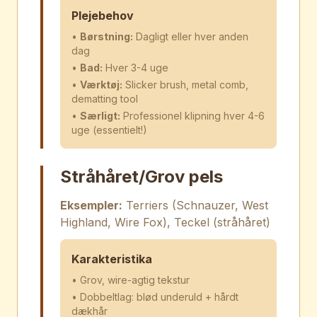
Plejebehov
•
Børstning:
Dagligt eller hver anden
dag
•
Bad:
Hver 3-4 uge
•
Værktøj:
Slicker brush, metal comb,
dematting tool
•
Særligt:
Professionel klipning hver 4-6
uge (essentielt!)
Stråhåret/Grov pels
Eksempler:
Terriers (Schnauzer, West
Highland, Wire Fox), Teckel (stråhåret)
Karakteristika
• Grov, wire-agtig tekstur
• Dobbeltlag: blød underuld + hårdt
dækhår