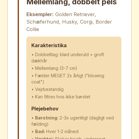
Mellemlang, dobbelt pels
Eksempler:
Golden Retriever,
Schæferhund, Husky, Corgi, Border
Collie
Karakteristika
• Dobbeltlag: blød underuld + groft
dækhår
• Mellemlang (3-7 cm)
• Fælder MEGET 2x årligt ("blowing
coat")
• Vejrbestandig
• Kan filtres hvis ikke børstet
Plejebehov
•
Børstning:
2-3x ugentligt (dagligt ved
fælding)
•
Bad:
Hver 1-2 måned
•
Værktøj:
Slicker brush, undercoat